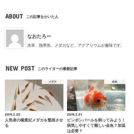
ABOUT
この記事をかいた人
なおたろー
水草、熱帯魚、メダカなど、アクアリウムが趣味です。
NEW POST
このライターの最新記事
メダカ
金魚
2019.3.22
2019.3.21
人気者の楊貴妃メダカを繁殖させ
ピンポンパールを飼ってみよう！
る
病気しやすくて難しい金魚？加温
は必要？