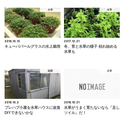
水草
水草
2018.10.15
2017.12.21
キューバパールグラスの水上栽培
冬、苔と水草の様子 枯れ始める
水草も
副業
水草
2018.10.2
2018.10.21
プレハブ小屋を水草ハウスに改造
水草がうまく育たないなら「足し
DIYできないかな
ソイル」だ！