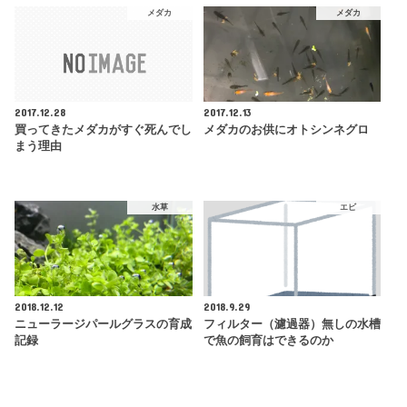
メダカ
メダカ
2017.12.28
2017.12.13
買ってきたメダカがすぐ死んでし
メダカのお供にオトシンネグロ
まう理由
水草
エビ
2018.12.12
2018.9.29
ニューラージパールグラスの育成
フィルター（濾過器）無しの水槽
記録
で魚の飼育はできるのか