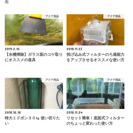
石
アクア用品
アクア用品
2019.2.15
2018.11.23
【水槽掃除】ガラス面のコケ取り
投げ込み式フィルターのろ過能力
にオススメの道具
をアップさせるオススメな使い方
アクア用品
アクア用品
2018.10.18
2018.11.24
特大ミドボン３０㎏ 使い切りた
リセット簡単！底面式フィルター
い
のちょっと変わった使い方