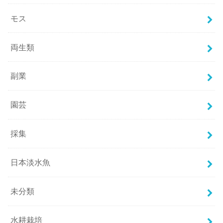
モス
両生類
副業
園芸
採集
日本淡水魚
未分類
水耕栽培