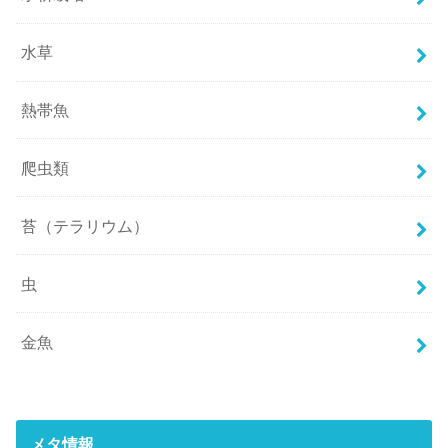
水草
熱帯魚
爬虫類
苔（テラリウム）
虫
金魚
メタ情報