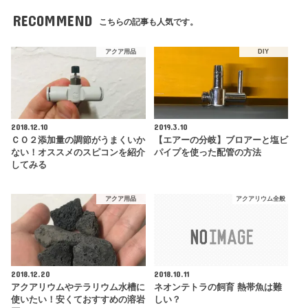
RECOMMEND
こちらの記事も人気です。
アクア用品
DIY
2018.12.10
2019.3.10
ＣＯ２添加量の調節がうまくいか
【エアーの分岐】ブロアーと塩ビ
ない！オススメのスピコンを紹介
パイプを使った配管の方法
してみる
アクア用品
アクアリウム全般
2018.12.20
2018.10.11
アクアリウムやテラリウム水槽に
ネオンテトラの飼育 熱帯魚は難
使いたい！安くておすすめの溶岩
しい？