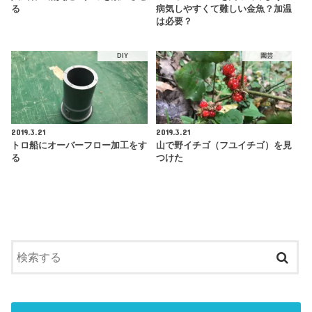
る
病気しやすくて難しい金魚？加温
は必要？
DIY
園芸
2019.3.21
2019.3.21
トロ船にオーバーフロー加工をす
山で野イチゴ（フユイチゴ）を見
る
つけた