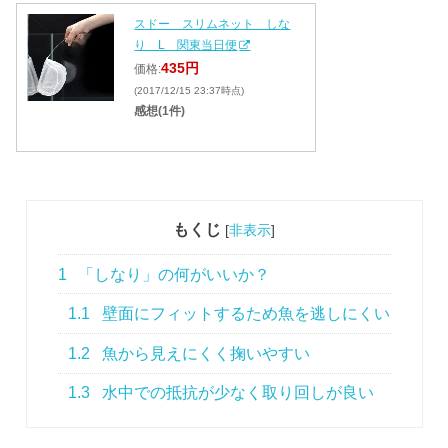
スドー スリムネット しな
り L 関東当日便
435円
価格:
(2017/12/15 23:37時点)
感想(1件)
もくじ
[
非表示
]
1
「しなり」の何がいいか？
1.1
壁面にフィットするため魚を逃しにくい
1.2
魚から見えにくく掬いやすい
1.3
水中での抵抗が少なく取り回しが良い